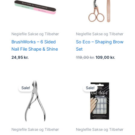
119,00 kr..
109,00 kr.
Neglefile Sakse og Tilbehør
Neglefile Sakse og Tilbehør
BrushWorks – 6 Sided
So Eco – Shaping Brow
Nail File Shape & Shine
Set
24,95
kr.
119,00
kr.
109,00
kr.
Original
Current
Original
Current
price
price
price
price
Sale!
Sale!
was:
is:
was:
is:
199,95 kr..
169,00 kr..
79,00 kr..
69,00 kr..
Neglefile Sakse og Tilbehør
Neglefile Sakse og Tilbehør