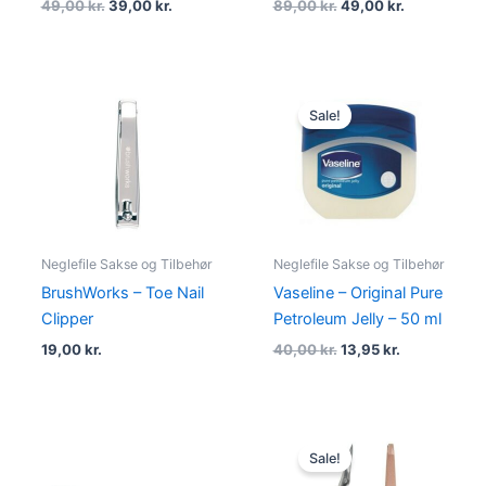
49,00
kr.
39,00
kr.
89,00
kr.
49,00
kr.
Original
Current
price
price
Sale!
was:
is:
40,00 kr..
13,95 kr..
Neglefile Sakse og Tilbehør
Neglefile Sakse og Tilbehør
BrushWorks – Toe Nail
Vaseline – Original Pure
Clipper
Petroleum Jelly – 50 ml
19,00
kr.
40,00
kr.
13,95
kr.
Original
Current
price
price
Sale!
was:
is: