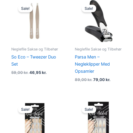
Original
Current
Original
Current
price
price
price
price
Sale!
Sale!
was:
is:
was:
is:
59,00 kr..
46,95 kr..
89,00 kr..
79,00 kr..
Neglefile Sakse og Tilbehør
Neglefile Sakse og Tilbehør
So Eco – Tweezer Duo
Parsa Men –
Set
Negleklipper Med
Opsamler
59,00
kr.
46,95
kr.
89,00
kr.
79,00
kr.
Original
Current
Original
Current
price
price
price
price
Sale!
Sale!
was:
is:
was:
is:
125,00 kr..
29,00 kr..
109,00 kr..
69,00 kr..