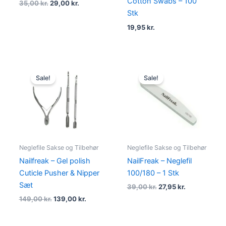
Cotton Swabs – 100
35,00
kr.
29,00
kr.
Stk
19,95
kr.
Original
Current
Original
Current
price
price
price
price
Sale!
Sale!
was:
is:
was:
is:
149,00 kr..
139,00 kr..
39,00 kr..
27,95 kr..
Neglefile Sakse og Tilbehør
Neglefile Sakse og Tilbehør
Nailfreak – Gel polish
NailFreak – Neglefil
Cuticle Pusher & Nipper
100/180 – 1 Stk
Sæt
39,00
kr.
27,95
kr.
149,00
kr.
139,00
kr.