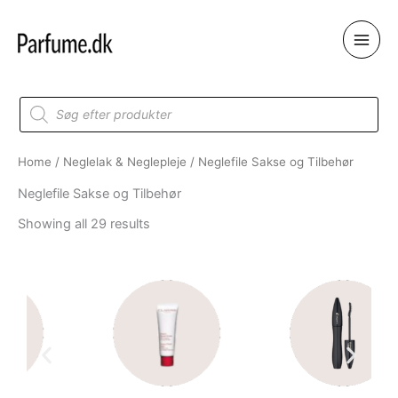
Skip
to
content
Products
search
Home
/
Neglelak & Neglepleje
/ Neglefile Sakse og Tilbehør
Neglefile Sakse og Tilbehør
Showing all 29 results