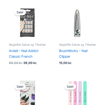
Original
Current
price
price
Sale!
was:
is:
89,00 kr..
59,00 kr..
Neglefile Sakse og Tilbehør
Neglefile Sakse og Tilbehør
Ardell – Nail Addict
BrushWorks – Nail
Classic French
Clipper
89,00
kr.
59,00
kr.
15,00
kr.
Original
Current
Original
Current
price
price
price
price
Sale!
Sale!
was:
is:
was:
is:
200,00 kr..
85,00 kr..
35,00 kr..
29,00 kr..