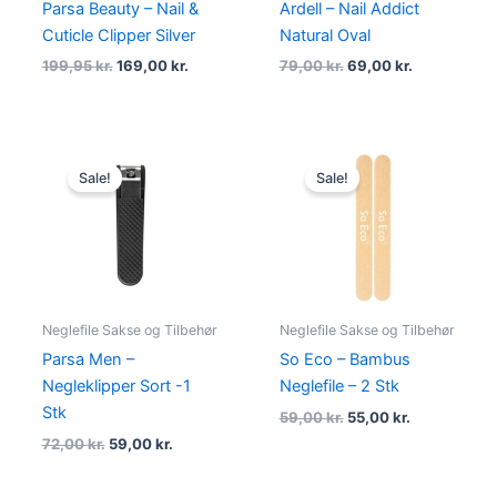
Parsa Beauty – Nail &
Ardell – Nail Addict
Cuticle Clipper Silver
Natural Oval
199,95
kr.
169,00
kr.
79,00
kr.
69,00
kr.
Original
Current
Original
Current
price
price
price
price
Sale!
Sale!
was:
is:
was:
is:
72,00 kr..
59,00 kr..
59,00 kr..
55,00 kr..
Neglefile Sakse og Tilbehør
Neglefile Sakse og Tilbehør
Parsa Men –
So Eco – Bambus
Negleklipper Sort -1
Neglefile – 2 Stk
Stk
59,00
kr.
55,00
kr.
72,00
kr.
59,00
kr.