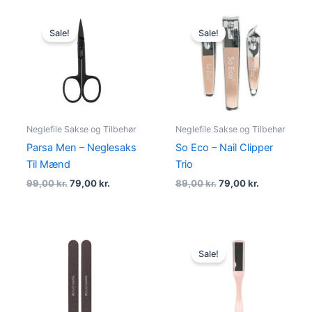
Original
Current
Original
Current
price
price
price
price
Sale!
Sale!
was:
is:
was:
is:
99,00 kr..
79,00 kr..
89,00 kr..
79,00 kr..
Neglefile Sakse og Tilbehør
Neglefile Sakse og Tilbehør
Parsa Men – Neglesaks
So Eco – Nail Clipper
Til Mænd
Trio
99,00
kr.
79,00
kr.
89,00
kr.
79,00
kr.
Original
Current
price
price
Sale!
was:
is:
45,00 kr..
35,00 kr..