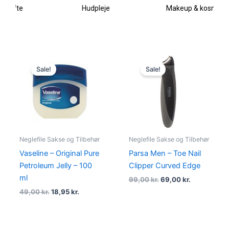
Hudpleje
Makeup & kosmetik
Original
Current
Original
Current
price
price
price
price
Sale!
Sale!
was:
is:
was:
is:
49,00 kr..
18,95 kr..
99,00 kr..
69,00 kr..
Neglefile Sakse og Tilbehør
Neglefile Sakse og Tilbehør
Vaseline – Original Pure
Parsa Men – Toe Nail
Petroleum Jelly – 100
Clipper Curved Edge
ml
99,00
kr.
69,00
kr.
49,00
kr.
18,95
kr.