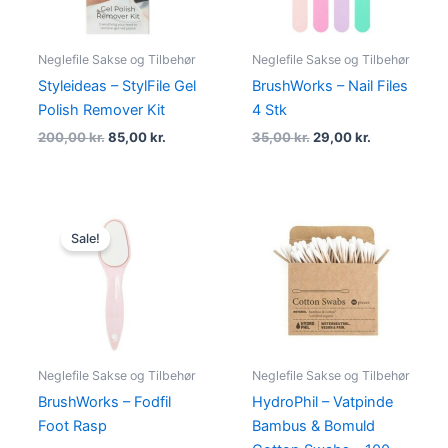
Neglefile Sakse og Tilbehør
Neglefile Sakse og Tilbehør
Styleideas – StylFile Gel
BrushWorks – Nail Files
Polish Remover Kit
4 Stk
200,00
kr.
85,00
kr.
35,00
kr.
29,00
kr.
Original
Current
price
price
Sale!
was:
is:
35,00 kr..
29,00 kr..
Neglefile Sakse og Tilbehør
Neglefile Sakse og Tilbehør
BrushWorks – Fodfil
HydroPhil – Vatpinde
Foot Rasp
Bambus & Bomuld