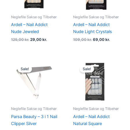
Neglefile Sakse og Tilbehør
Neglefile Sakse og Tilbehør
Ardell – Nail Addict
Ardell – Nail Addict
Nude Jeweled
Nude Light Crystals
125,00
kr.
29,00
kr.
109,00
kr.
69,00
kr.
Original
Current
Original
Current
price
price
price
price
Sale!
Sale!
was:
is:
was:
is:
49,00 kr..
39,00 kr..
89,00 kr..
49,00 kr..
Neglefile Sakse og Tilbehør
Neglefile Sakse og Tilbehør
Parsa Beauty – 3 i 1 Nail
Ardell – Nail Addict
Clipper Silver
Natural Square