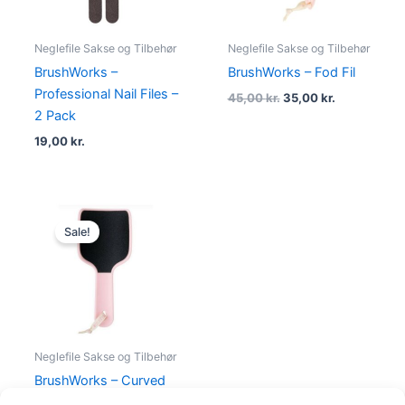
Neglefile Sakse og Tilbehør
Neglefile Sakse og Tilbehør
BrushWorks –
BrushWorks – Fod Fil
Professional Nail Files –
45,00
kr.
35,00
kr.
2 Pack
19,00
kr.
Original
Current
price
price
Sale!
was:
is:
69,00 kr..
49,00 kr..
Neglefile Sakse og Tilbehør
BrushWorks – Curved
Foot File