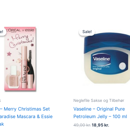
Original
Current
Original
Current
price
price
price
price
e!
e!
Sale!
Sale!
was:
is:
was:
is:
199,00 kr..
129,00 kr..
49,00 kr..
18,95 kr..
k
Neglefile Sakse og Tilbehør
 – Merry Christimas Set
Vaseline – Original Pure
aradise Mascara & Essie
Petroleum Jelly – 100 ml
ak
49,00
kr.
18,95
kr.