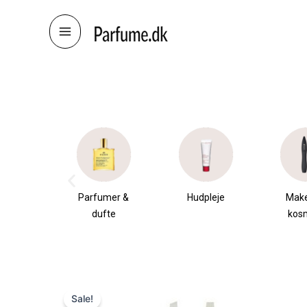
Skip
to
content
æsker
Parfumer &
Hudpleje
Mak
dufte
kos
Sale!