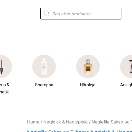
Products
search
eup &
Shampoo
Hårpleje
Ansigt
metik
Home
/
Neglelak & Neglepleje
/
Neglefile Sakse og 
Original
Current