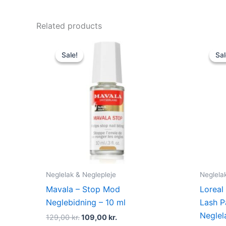
Related products
Original
Current
price
price
Sale!
Sale!
Sal
Sal
was:
is:
129,00 kr..
109,00 kr..
Neglelak & Neglepleje
Neglela
Mavala – Stop Mod
Loreal
Neglebidning – 10 ml
Lash P
Neglel
129,00
kr.
109,00
kr.