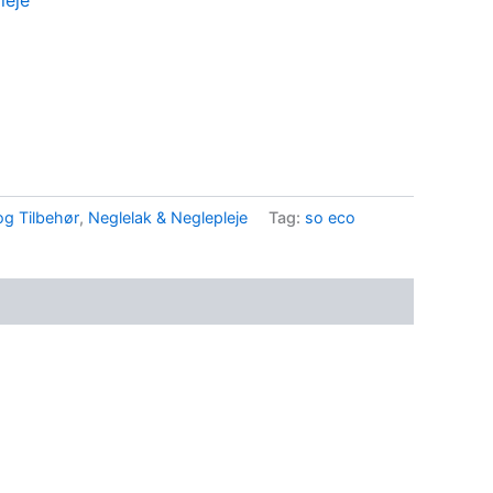
leje
og Tilbehør
,
Neglelak & Neglepleje
Tag:
so eco