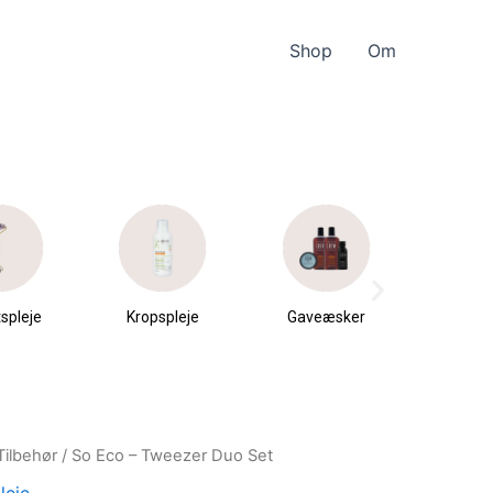
Shop
Om
spleje
Kropspleje
Gaveæsker
Parfu
du
Tilbehør
/ So Eco – Tweezer Duo Set