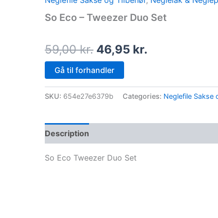
Neglefile Sakse og Tilbehør
,
Neglelak & Neglep
price
price
So Eco – Tweezer Duo Set
was:
is:
59,00 kr..
46,95 kr..
59,00
kr.
46,95
kr.
Gå til forhandler
SKU:
654e27e6379b
Categories:
Neglefile Sakse 
Description
So Eco Tweezer Duo Set