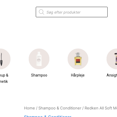
Products
search
eup &
Shampoo
Hårpleje
Ansigt
metik
Home
/
Shampoo & Conditioner
/ Redken All Soft 
Original
Current