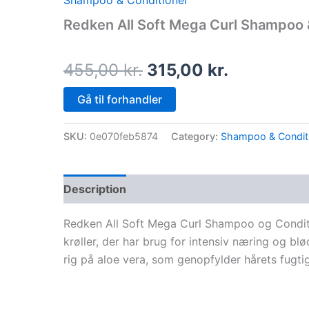
Shampoo & Conditioner
price
price
Redken All Soft Mega Curl Shampoo 
was:
is:
455,00 kr..
315,00 kr.
455,00
kr.
315,00
kr.
Gå til forhandler
SKU:
0e070feb5874
Category:
Shampoo & Condit
Description
Redken All Soft Mega Curl Shampoo og Conditi
krøller, der har brug for intensiv næring og 
rig på aloe vera, som genopfylder hårets fugti