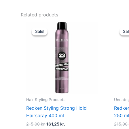
Related products
Original
Current
price
price
Sale!
Sale!
Sal
Sal
was:
is:
215,00 kr..
161,25 kr..
Hair Styling Products
Uncateg
Redken Styling Strong Hold
Redken
Hairspray 400 ml
250 m
215,00
kr.
161,25
kr.
215,00