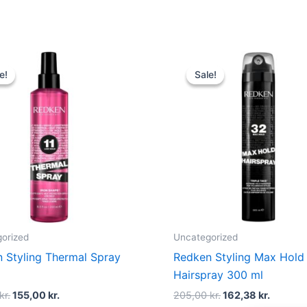
Original
Current
Original
Curren
price
price
price
price
e!
e!
Sale!
Sale!
was:
is:
was:
is:
215,00 kr..
155,00 kr..
205,00 kr..
162,38 k
orized
Uncategorized
 Styling Thermal Spray
Redken Styling Max Hold
l
Hairspray 300 ml
kr.
155,00
kr.
205,00
kr.
162,38
kr.