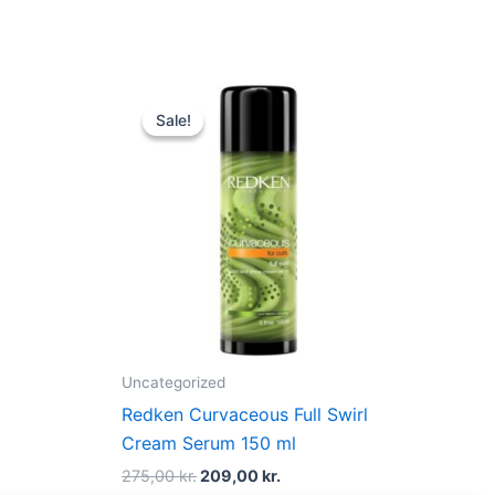
t
Original
Current
price
price
Sale!
Sale!
was:
is:
r..
275,00 kr..
209,00 kr..
Uncategorized
Redken Curvaceous Full Swirl
Cream Serum 150 ml
275,00
kr.
209,00
kr.