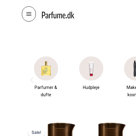
Skip
to
content
æsker
Parfumer &
Hudpleje
Mak
dufte
kos
Sale!