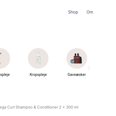
Shop
Om
spleje
Kropspleje
Gaveæsker
Parfu
du
Mega Curl Shampoo & Conditioner 2 x 300 ml