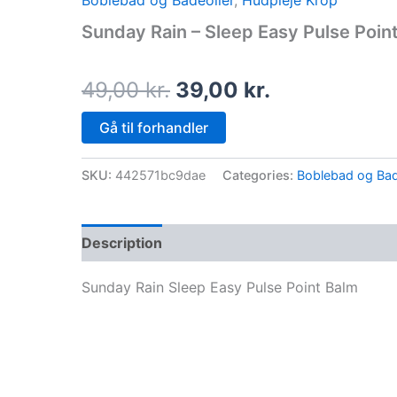
Boblebad og Badeolier
,
Hudpleje Krop
price
price
Sunday Rain – Sleep Easy Pulse Poin
was:
is:
49,00 kr..
39,00 kr..
49,00
kr.
39,00
kr.
Gå til forhandler
SKU:
442571bc9dae
Categories:
Boblebad og Bad
Description
Sunday Rain Sleep Easy Pulse Point Balm