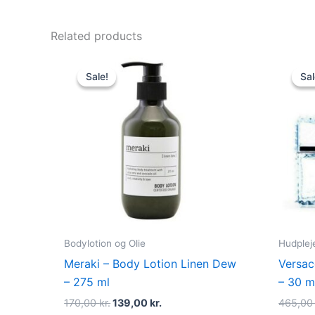
Related products
Original
Current
price
price
Sale!
Sale!
Sal
Sal
was:
is:
170,00 kr..
139,00 kr..
Bodylotion og Olie
Hudplej
Meraki – Body Lotion Linen Dew
Versac
– 275 ml
– 30 m
170,00
kr.
139,00
kr.
465,0