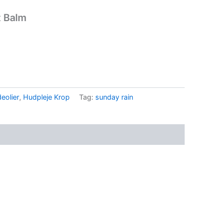
t Balm
eolier
,
Hudpleje Krop
Tag:
sunday rain