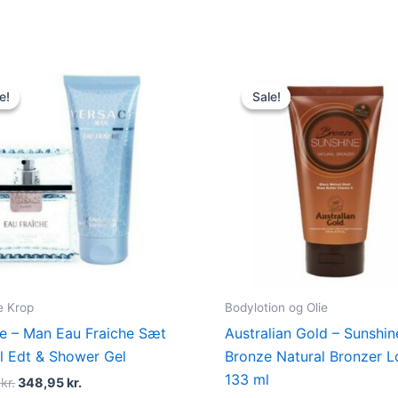
Original
Current
Original
Current
price
price
price
price
e!
e!
Sale!
Sale!
was:
is:
was:
is:
465,00 kr..
348,95 kr..
149,00 kr..
119,00 k
e Krop
Bodylotion og Olie
e – Man Eau Fraiche Sæt
Australian Gold – Sunshin
l Edt & Shower Gel
Bronze Natural Bronzer L
133 ml
0
kr.
348,95
kr.