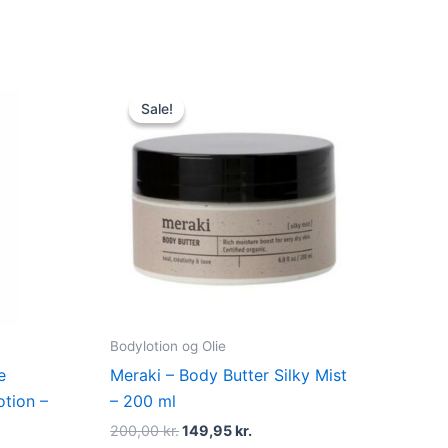
Original
Current
price
price
Sale!
Sale!
was:
is:
r..
200,00 kr..
149,95 kr..
Bodylotion og Olie
e
Meraki – Body Butter Silky Mist
otion –
– 200 ml
200,00
kr.
149,95
kr.