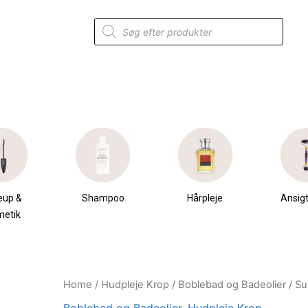
Products
search
eup &
Shampoo
Hårpleje
Ansigt
metik
Home
/
Hudpleje Krop
/
Boblebad og Badeolier
/ Su
Original
Current