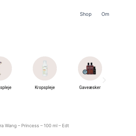
Shop
Om
spleje
Kropspleje
Gaveæsker
Parfu
du
ra Wang – Princess – 100 ml – Edt