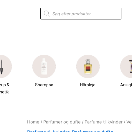
Products
search
eup &
Shampoo
Hårpleje
Ansigt
metik
Home
/
Parfumer og dufte
/
Parfume til kvinder
/ Ve
Original
Current