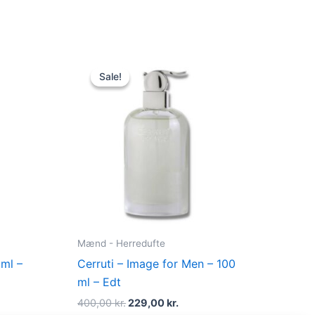
t
Original
Current
price
price
Sale!
Sale!
was:
is:
kr..
400,00 kr..
229,00 kr..
Mænd - Herredufte
ml –
Cerruti – Image for Men – 100
ml – Edt
400,00
kr.
229,00
kr.