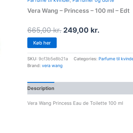
Parfume til kvinder
,
Parfumer og dufte
price
price
Vera Wang – Princess – 100 ml – Edt
was:
is:
665,00 kr..
249,00 kr
665,00
kr.
249,00
kr.
Køb her
SKU:
9cf3b5e8b21a
Categories:
Parfume til kvind
Brand:
vera wang
Description
Vera Wang Princess Eau de Toilette 100 ml