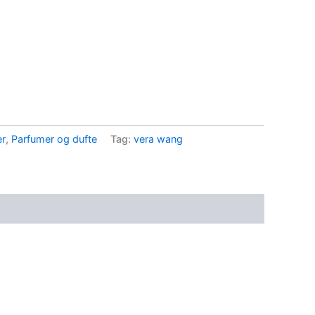
..
er
,
Parfumer og dufte
Tag:
vera wang