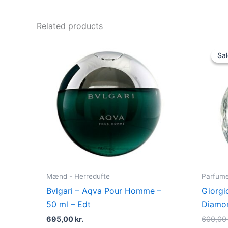
Related products
Sal
Sal
Mænd - Herredufte
Parfume 
Bvlgari – Aqva Pour Homme –
Giorgi
50 ml – Edt
Diamon
695,00
kr.
600,0