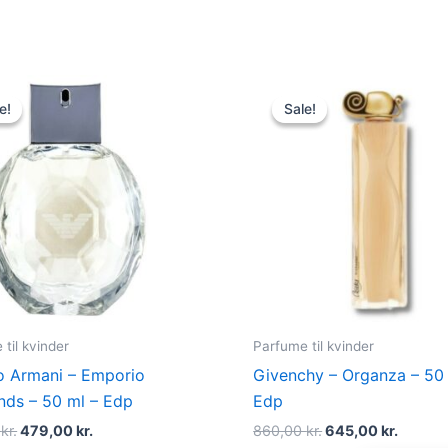
Original
Current
Original
Curren
price
price
price
price
e!
e!
Sale!
Sale!
was:
is:
was:
is:
600,00 kr..
479,00 kr..
860,00 kr..
645,00 
til kvinder
Parfume til kvinder
o Armani – Emporio
Givenchy – Organza – 50 
ds – 50 ml – Edp
Edp
0
kr.
479,00
kr.
860,00
kr.
645,00
kr.