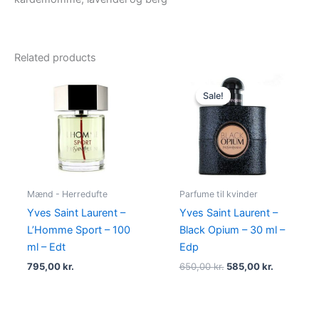
Related products
Original
Current
price
price
Sale!
Sale!
was:
is:
650,00 kr..
585,00 kr.
Mænd - Herredufte
Parfume til kvinder
Yves Saint Laurent –
Yves Saint Laurent –
L’Homme Sport – 100
Black Opium – 30 ml –
ml – Edt
Edp
795,00
kr.
650,00
kr.
585,00
kr.