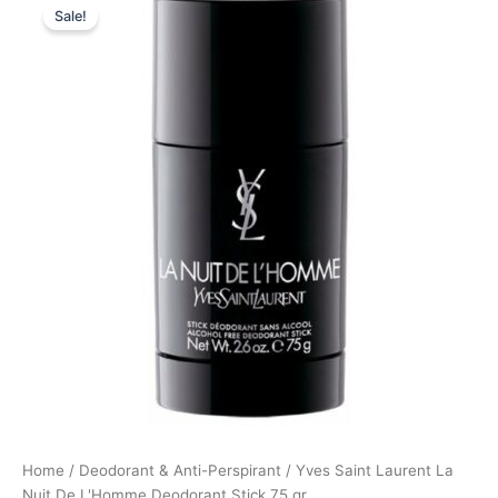
Sale!
price
price
was:
is:
360,00 kr..
270,00 kr..
Home
/
Deodorant & Anti-Perspirant
/ Yves Saint Laurent La
Nuit De L'Homme Deodorant Stick 75 gr.