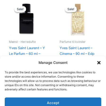
Original
Current
Original
Current
price
price
price
price
Sale!
Sale!
Sale!
Sale!
was:
is:
was:
is:
900,00 kr..
795,00 kr..
1.195,00 kr..
995,00 kr
Mænd - Herredufte
Parfume til kvinder
Yves Saint Laurent – Y
Yves Saint Laurent –
Le Parfum – 60 ml –
Cinema – 90 ml – Edp
Edp
1.195,00
kr.
995,00
kr.
Manage Consent
900,00
kr.
795,00
kr.
To provide the best experiences, we use technologies like cookies to
store and/or access device information. Consenting to these
technologies will allow us to process data such as browsing behaviour or
unique IDs on this site. Not consenting or withdrawing consent, may
adversely affect certain features and functions.
Accept
Copyright © 2026