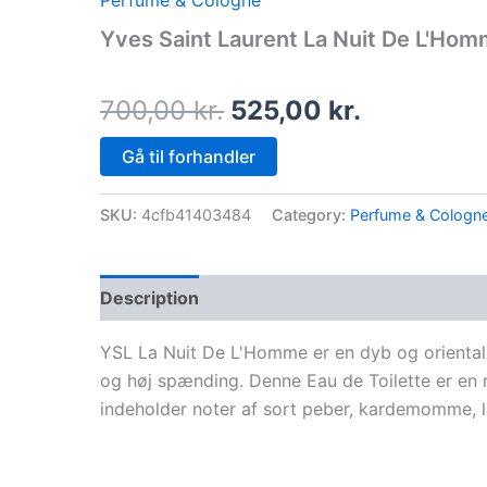
Perfume & Cologne
price
price
Yves Saint Laurent La Nuit De L'Ho
was:
is:
700,00 kr..
525,00 kr.
700,00
kr.
525,00
kr.
Gå til forhandler
SKU:
4cfb41403484
Category:
Perfume & Cologn
Description
YSL La Nuit De L'Homme er en dyb og oriental
og høj spænding. Denne Eau de Toilette er en m
indeholder noter af sort peber, kardemomme, 