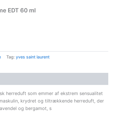
mme EDT 60 ml
.
e
Tag:
yves saint laurent
sk herreduft som emmer af ekstrem sensualitet
askulin, krydret og tiltrækkende herreduft, der
lavendel og bergamot, s