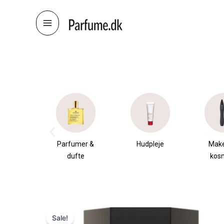
Skip
to
content
æsker
Parfumer &
Hudpleje
Mak
dufte
kos
Sale!