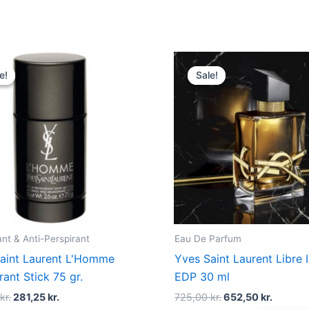
Original
Current
Original
Curren
price
price
price
price
e!
e!
Sale!
Sale!
was:
is:
was:
is:
375,00 kr..
281,25 kr..
725,00 kr..
652,50 
nt & Anti-Perspirant
Eau De Parfum
aint Laurent L'Homme
Yves Saint Laurent Libre 
ant Stick 75 gr.
EDP 30 ml
0
kr.
281,25
kr.
725,00
kr.
652,50
kr.