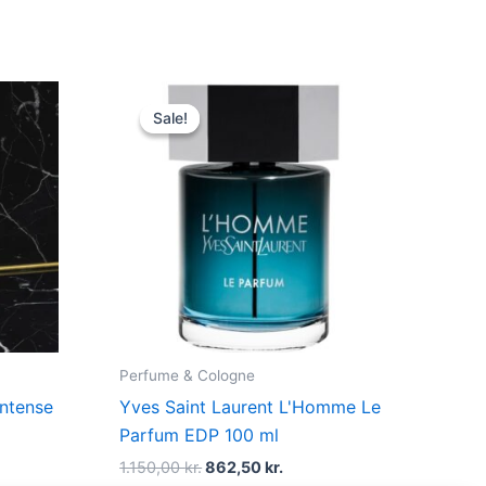
t
Original
Current
price
price
Sale!
Sale!
was:
is:
kr..
1.150,00 kr..
862,50 kr..
Perfume & Cologne
Intense
Yves Saint Laurent L'Homme Le
Parfum EDP 100 ml
1.150,00
kr.
862,50
kr.