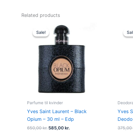
Related products
Original
Current
price
price
Sale!
Sale!
Sal
Sal
was:
is:
650,00 kr..
585,00 kr..
Parfume til kvinder
Deodora
Yves Saint Laurent – Black
Yves S
Opium – 30 ml – Edp
Deodor
650,00
kr.
585,00
kr.
375,0