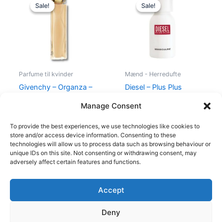
price
price
price
price
Sale!
Sale!
Sale!
Sale!
was:
is:
was:
is:
860,00 kr..
645,00 kr..
345,00 kr..
174,95 kr..
Parfume til kvinder
Mænd - Herredufte
Givenchy – Organza –
Diesel – Plus Plus
50 ml – Edp
Masculine – 75 ml – Edt
Manage Consent
860,00
kr.
645,00
kr.
345,00
kr.
174,95
kr.
To provide the best experiences, we use technologies like cookies to
store and/or access device information. Consenting to these
technologies will allow us to process data such as browsing behaviour or
unique IDs on this site. Not consenting or withdrawing consent, may
adversely affect certain features and functions.
Accept
Copyright © 2026
Deny
Shop