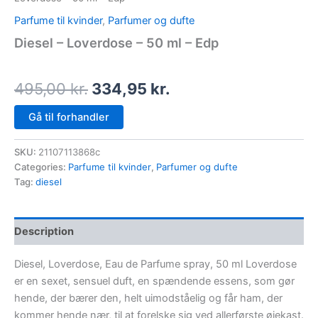
Parfume til kvinder
,
Parfumer og dufte
Diesel – Loverdose – 50 ml – Edp
495,00
kr.
334,95
kr.
Gå til forhandler
SKU:
21107113868c
Categories:
Parfume til kvinder
,
Parfumer og dufte
Tag:
diesel
Description
Diesel, Loverdose, Eau de Parfume spray, 50 ml Loverdose
er en sexet, sensuel duft, en spændende essens, som gør
hende, der bærer den, helt uimodståelig og får ham, der
kommer hende nær, til at forelske sig ved allerførste øjekast.