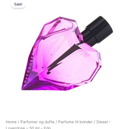
Sale!
price
price
was:
is:
495,00 kr..
334,95 kr..
Home
/
Parfumer og dufte
/
Parfume til kvinder
/ Diesel –
Loverdose – 50 ml – Edp