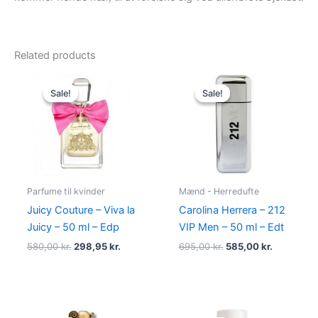
Related products
Original
Current
Original
Current
price
price
price
price
Sale!
Sale!
Sale!
Sale!
was:
is:
was:
is:
580,00 kr..
298,95 kr..
695,00 kr..
585,00 kr.
Parfume til kvinder
Mænd - Herredufte
Juicy Couture – Viva la
Carolina Herrera – 212
Juicy – 50 ml – Edp
VIP Men – 50 ml – Edt
580,00
kr.
298,95
kr.
695,00
kr.
585,00
kr.
Original
Current
Original
Current