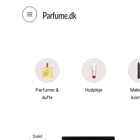
Skip
to
content
æsker
Parfumer &
Hudpleje
Mak
dufte
kos
Sale!