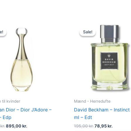
Original
Current
Original
Current
price
price
price
price
e!
e!
Sale!
Sale!
was:
is:
was:
is:
925,00 kr..
895,00 kr..
195,00 kr..
78,95 kr.
til kvinder
Mænd - Herredufte
an Dior – Dior J’Adore –
David Beckham – Instinct
– Edp
ml – Edt
0
kr.
895,00
kr.
195,00
kr.
78,95
kr.