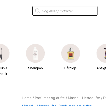
Products
search
eup &
Shampoo
Hårpleje
Ansigt
metik
Home
/
Parfumer og dufte
/
Mænd - Herredufte
/ D
Original
Current