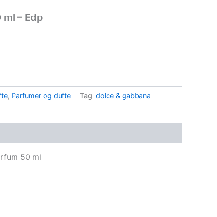
 ml – Edp
..
fte
,
Parfumer og dufte
Tag:
dolce & gabbana
rfum 50 ml