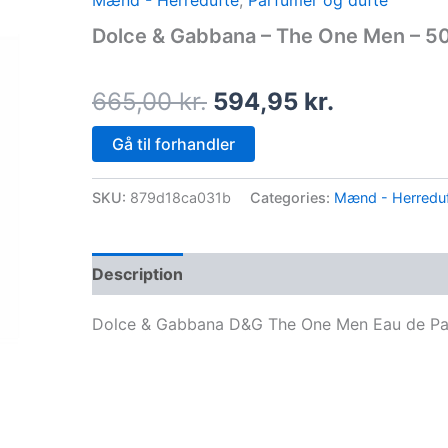
Mænd - Herredufte
,
Parfumer og dufte
price
price
Dolce & Gabbana – The One Men – 50
was:
is:
665,00 kr..
594,95 kr
665,00
kr.
594,95
kr.
Gå til forhandler
SKU:
879d18ca031b
Categories:
Mænd - Herredu
Description
Dolce & Gabbana D&G The One Men Eau de Pa