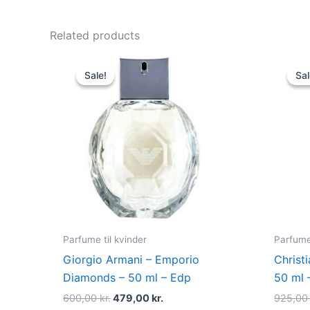
Related products
Original
Current
price
price
Sale!
Sale!
Sal
Sal
was:
is:
600,00 kr..
479,00 kr..
Parfume til kvinder
Parfume 
Giorgio Armani – Emporio
Christi
Diamonds – 50 ml – Edp
50 ml 
600,00
kr.
479,00
kr.
925,0