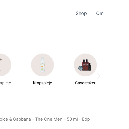
Shop
Om
spleje
Kropspleje
Gaveæsker
Parfu
du
olce & Gabbana – The One Men – 50 ml – Edp