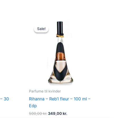
Original
Current
price
price
Sale!
Sale!
was:
is:
.
500,00 kr..
349,00 kr..
Parfume til kvinder
 – 30
Rihanna – Reb’l fleur – 100 ml –
Edp
500,00
kr.
349,00
kr.