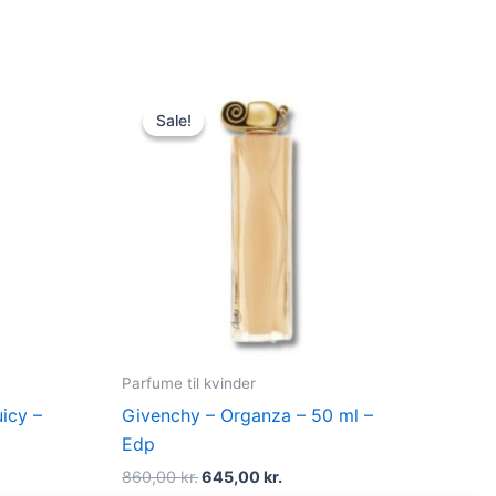
t
Original
Current
price
price
Sale!
Sale!
was:
is:
kr..
860,00 kr..
645,00 kr..
Parfume til kvinder
uicy –
Givenchy – Organza – 50 ml –
Edp
860,00
kr.
645,00
kr.