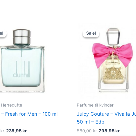
Original
Current
Original
Curren
price
price
price
price
e!
e!
Sale!
Sale!
was:
is:
was:
is:
545,00 kr..
238,95 kr..
580,00 kr..
298,95 
Herredufte
Parfume til kvinder
l – Fresh for Men – 100 ml
Juicy Couture – Viva la J
50 ml – Edp
0
kr.
238,95
kr.
580,00
kr.
298,95
kr.