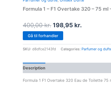
Parfumer og dufte
,
Unisex Dufte
price
price
Formula 1 – F1 Overtake 320 – 75 ml 
was:
is:
400,00 kr..
198,95 kr.
400,00
kr.
198,95
kr.
Gå til forhandler
SKU:
d8dfce2143fd
Categories:
Parfumer og duft
Description
Formula 1 F1 Overtake 320 Eau de Toilette 75 