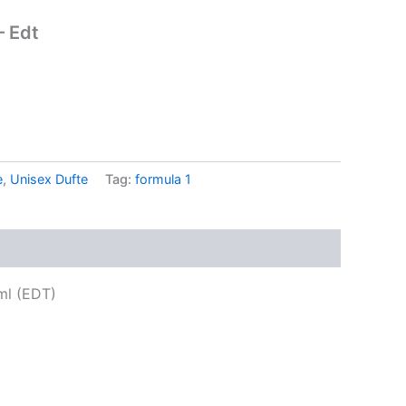
– Edt
.
e
,
Unisex Dufte
Tag:
formula 1
ml (EDT)