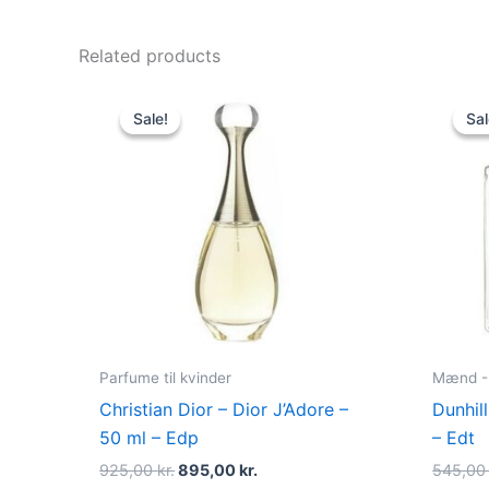
Related products
Original
Current
price
price
Sale!
Sale!
Sal
Sal
was:
is:
925,00 kr..
895,00 kr..
Parfume til kvinder
Mænd - 
Christian Dior – Dior J’Adore –
Dunhil
50 ml – Edp
– Edt
925,00
kr.
895,00
kr.
545,0