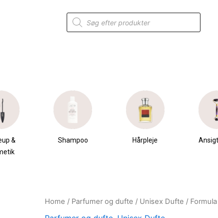
Products
search
eup &
Shampoo
Hårpleje
Ansigt
metik
Home
/
Parfumer og dufte
/
Unisex Dufte
/ Formula 
Original
Current