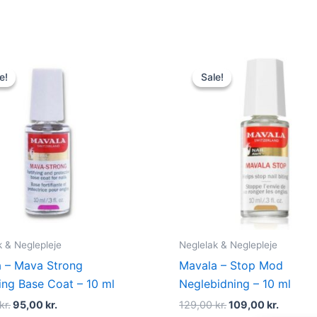
Original
Current
Original
Curren
price
price
price
price
e!
e!
Sale!
Sale!
was:
is:
was:
is:
140,00 kr..
95,00 kr..
129,00 kr..
109,00 k
k & Neglepleje
Neglelak & Neglepleje
 – Mava Strong
Mavala – Stop Mod
ying Base Coat – 10 ml
Neglebidning – 10 ml
kr.
95,00
kr.
129,00
kr.
109,00
kr.