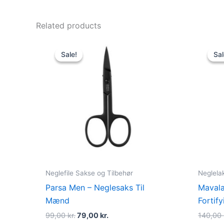
Related products
Original
Current
price
price
Sale!
Sale!
Sal
Sal
was:
is:
99,00 kr..
79,00 kr..
Neglefile Sakse og Tilbehør
Neglela
Parsa Men – Neglesaks Til
Mavala
Mænd
Fortif
99,00
kr.
79,00
kr.
140,00