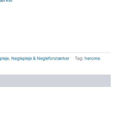
tærker
pleje
,
Neglepleje & Negleforstærker
Tag:
herome