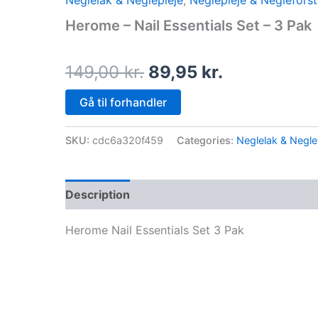
Neglelak & Neglepleje
,
Neglepleje & Neglefors
price
price
Herome – Nail Essentials Set – 3 Pak
was:
is:
149,00 kr..
89,95 kr..
149,00
kr.
89,95
kr.
Gå til forhandler
SKU:
cdc6a320f459
Categories:
Neglelak & Negle
Description
Herome Nail Essentials Set 3 Pak