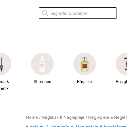
Products
search
eup &
Shampoo
Hårpleje
Ansigt
metik
Home
/
Neglelak & Neglepleje
/
Neglepleje & Negle
Original
Current