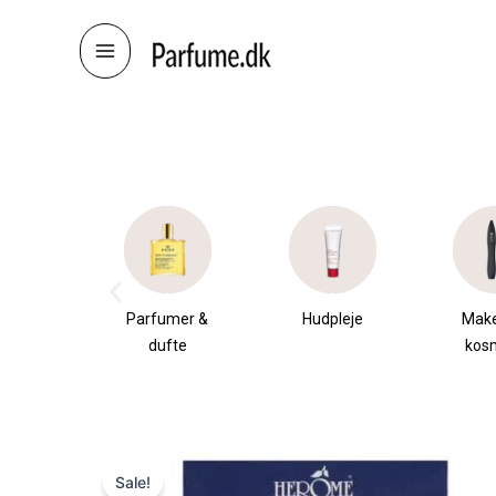
Skip
to
content
æsker
Parfumer &
Hudpleje
Mak
dufte
kos
Sale!