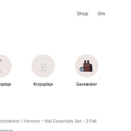
Shop
Om
spleje
Kropspleje
Gaveæsker
Parfu
du
forstærker
/ Herome – Nail Essentials Set – 3 Pak