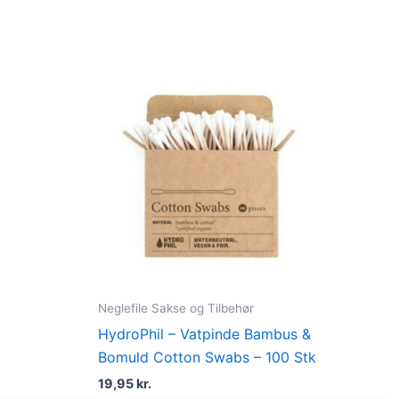
t
r..
Neglefile Sakse og Tilbehør
HydroPhil – Vatpinde Bambus &
Bomuld Cotton Swabs – 100 Stk
19,95
kr.