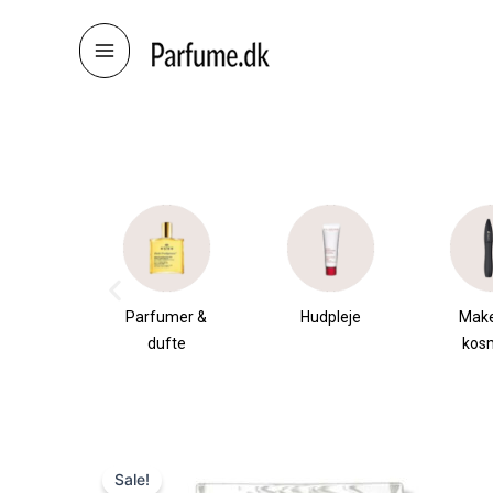
Skip
to
content
æsker
Parfumer &
Hudpleje
Mak
dufte
kos
Sale!