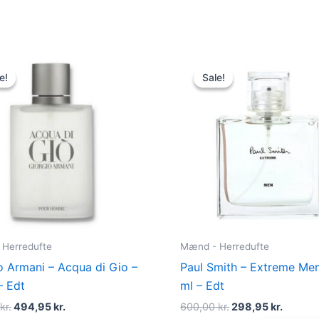
Original
Current
Original
Curren
price
price
price
price
e!
e!
Sale!
Sale!
was:
is:
was:
is:
725,00 kr..
494,95 kr..
600,00 kr..
298,95 
Herredufte
Mænd - Herredufte
o Armani – Acqua di Gio –
Paul Smith – Extreme Men
– Edt
ml – Edt
0
kr.
494,95
kr.
600,00
kr.
298,95
kr.