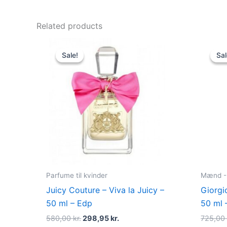
Related products
Original
Current
price
price
Sale!
Sale!
Sal
Sal
was:
is:
580,00 kr..
298,95 kr..
Parfume til kvinder
Mænd - 
Juicy Couture – Viva la Juicy –
Giorgi
50 ml – Edp
50 ml 
580,00
kr.
298,95
kr.
725,0