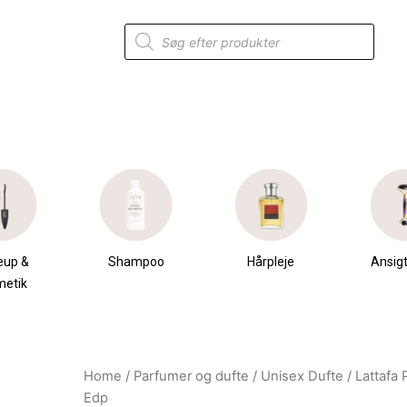
Products
search
eup &
Shampoo
Hårpleje
Ansigt
metik
Home
/
Parfumer og dufte
/
Unisex Dufte
/ Lattafa
Original
Current
Edp