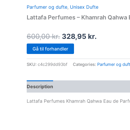
price
price
Parfumer og dufte
,
Unisex Dufte
was:
is:
Lattafa Perfumes – Khamrah Qahwa E
600,00 kr..
328,95 kr.
600,00
kr.
328,95
kr.
Gå til forhandler
SKU:
c4c299dd93bf
Categories:
Parfumer og duf
Description
Lattafa Perfumes Khamrah Qahwa Eau de Parf