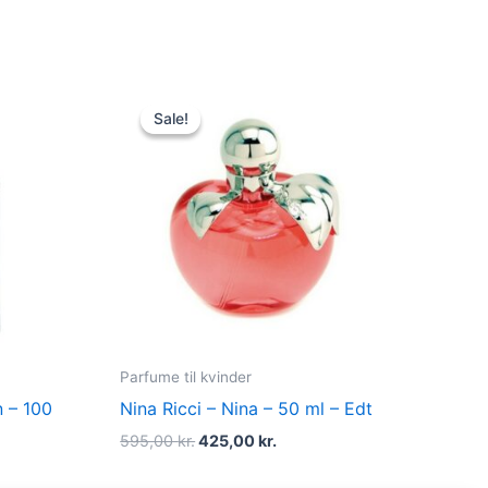
t
Original
Current
price
price
Sale!
Sale!
was:
is:
kr..
595,00 kr..
425,00 kr..
Parfume til kvinder
 – 100
Nina Ricci – Nina – 50 ml – Edt
595,00
kr.
425,00
kr.