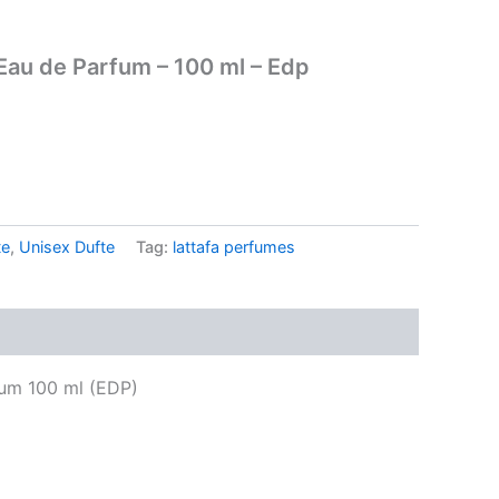
au de Parfum – 100 ml – Edp
.
te
,
Unisex Dufte
Tag:
lattafa perfumes
um 100 ml (EDP)