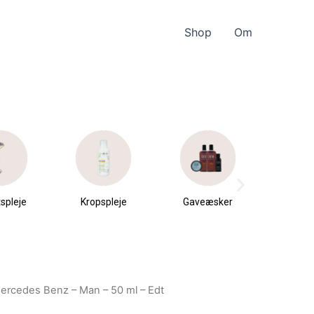
Shop
Om
spleje
Kropspleje
Gaveæsker
Parfu
du
ercedes Benz – Man – 50 ml – Edt