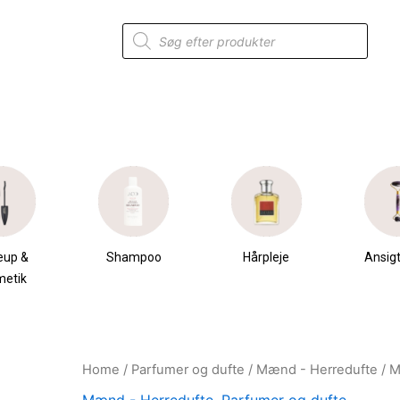
Products
search
eup &
Shampoo
Hårpleje
Ansigt
metik
Home
/
Parfumer og dufte
/
Mænd - Herredufte
/ M
Original
Current