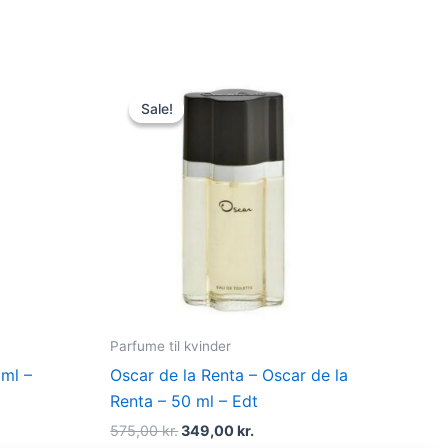
t
Original
Current
price
price
Sale!
Sale!
was:
is:
kr..
575,00 kr..
349,00 kr..
Parfume til kvinder
ml –
Oscar de la Renta – Oscar de la
Renta – 50 ml – Edt
575,00
kr.
349,00
kr.