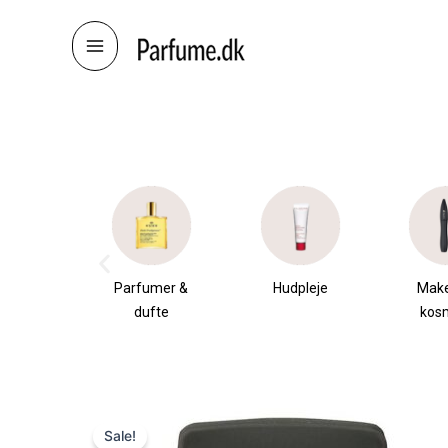
Skip
to
content
æsker
Parfumer &
Hudpleje
Mak
dufte
kos
Sale!