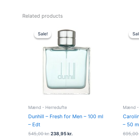
Related products
Original
Current
price
price
Sale!
Sale!
Sal
Sal
was:
is:
545,00 kr..
238,95 kr..
Mænd - Herredufte
Mænd - 
Dunhill – Fresh for Men – 100 ml
Caroli
– Edt
– 50 m
545,00
kr.
238,95
kr.
695,0