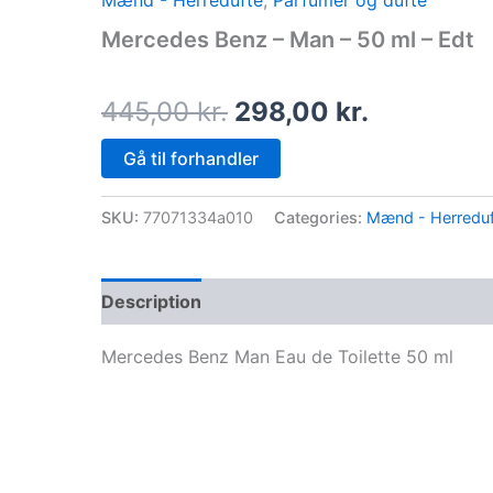
Mænd - Herredufte
,
Parfumer og dufte
price
price
Mercedes Benz – Man – 50 ml – Edt
was:
is:
445,00 kr..
298,00 kr
445,00
kr.
298,00
kr.
Gå til forhandler
SKU:
77071334a010
Categories:
Mænd - Herreduf
Description
Mercedes Benz Man Eau de Toilette 50 ml