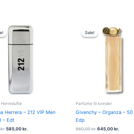
Original
Current
Original
Curren
price
price
price
price
e!
e!
Sale!
Sale!
was:
is:
was:
is:
695,00 kr..
585,00 kr..
860,00 kr..
645,00 
Herredufte
Parfume til kvinder
na Herrera – 212 VIP Men
Givenchy – Organza – 50 
l – Edt
Edp
0
kr.
585,00
kr.
860,00
kr.
645,00
kr.