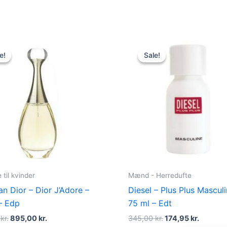
Original
Current
Original
Curren
price
price
price
price
e!
e!
Sale!
Sale!
was:
is:
was:
is:
925,00 kr..
895,00 kr..
345,00 kr..
174,95 k
til kvinder
Mænd - Herredufte
an Dior – Dior J’Adore –
Diesel – Plus Plus Masculi
– Edp
75 ml – Edt
0
kr.
895,00
kr.
345,00
kr.
174,95
kr.