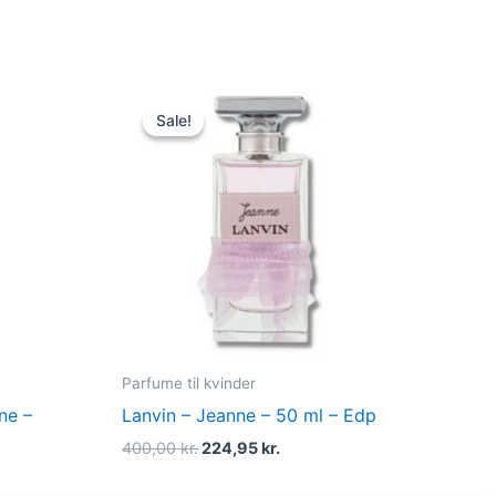
t
Original
Current
price
price
Sale!
Sale!
was:
is:
r..
400,00 kr..
224,95 kr..
Parfume til kvinder
ne –
Lanvin – Jeanne – 50 ml – Edp
400,00
kr.
224,95
kr.