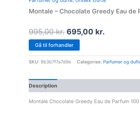
Parfumer og dufte
,
Unisex Dufte
price
price
Montale – Chocolate Greedy Eau de 
was:
is:
995,00 kr..
695,00 kr
995,00
kr.
695,00
kr.
Gå til forhandler
SKU:
9b3b7f7a7d9e
Categories:
Parfumer og duft
Description
Montale Chocolate Greedy Eau de Parfum 100