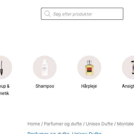
Products
search
eup &
Shampoo
Hårpleje
Ansigt
metik
Home
/
Parfumer og dufte
/
Unisex Dufte
/ Montale
Original
Current