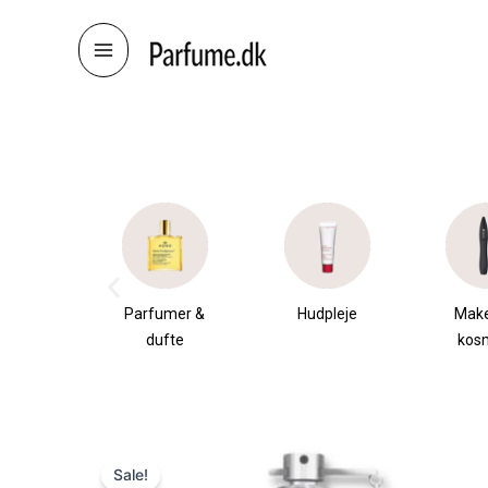
Skip
to
content
æsker
Parfumer &
Hudpleje
Mak
dufte
kos
Sale!