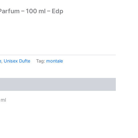
Parfum – 100 ml – Edp
..
e
,
Unisex Dufte
Tag:
montale
 ml