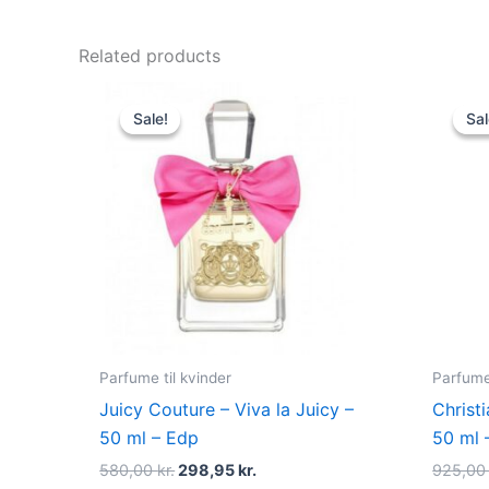
Related products
Original
Current
price
price
Sale!
Sale!
Sal
Sal
was:
is:
580,00 kr..
298,95 kr..
Parfume til kvinder
Parfume 
Juicy Couture – Viva la Juicy –
Christi
50 ml – Edp
50 ml 
580,00
kr.
298,95
kr.
925,0