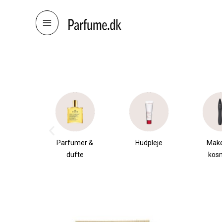
Skip
to
content
æsker
Parfumer &
Hudpleje
Mak
dufte
kos