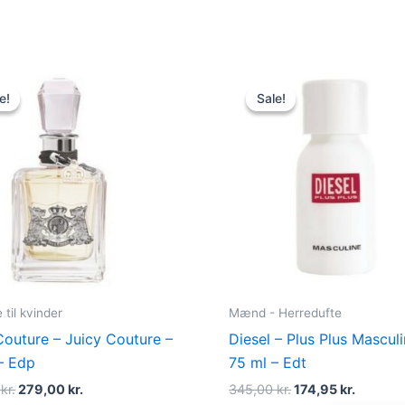
Original
Current
Original
Curren
price
price
price
price
e!
e!
Sale!
Sale!
was:
is:
was:
is:
540,00 kr..
279,00 kr..
345,00 kr..
174,95 k
til kvinder
Mænd - Herredufte
Couture – Juicy Couture –
Diesel – Plus Plus Masculi
– Edp
75 ml – Edt
0
kr.
279,00
kr.
345,00
kr.
174,95
kr.