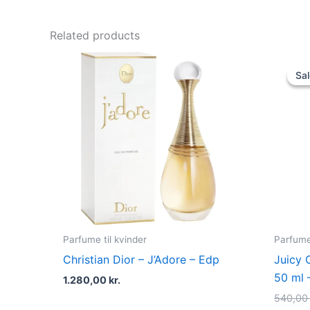
Related products
Sal
Sal
Parfume til kvinder
Parfume 
Christian Dior – J’Adore – Edp
Juicy 
50 ml 
1.280,00
kr.
540,0