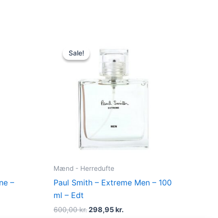
t
Original
Current
price
price
Sale!
Sale!
was:
is:
r..
600,00 kr..
298,95 kr..
Mænd - Herredufte
ne –
Paul Smith – Extreme Men – 100
ml – Edt
600,00
kr.
298,95
kr.