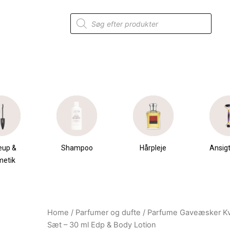
Products
search
eup &
Shampoo
Hårpleje
Ansigt
metik
Home
/
Parfumer og dufte
/
Parfume Gaveæsker Kv
Sæt – 30 ml Edp & Body Lotion