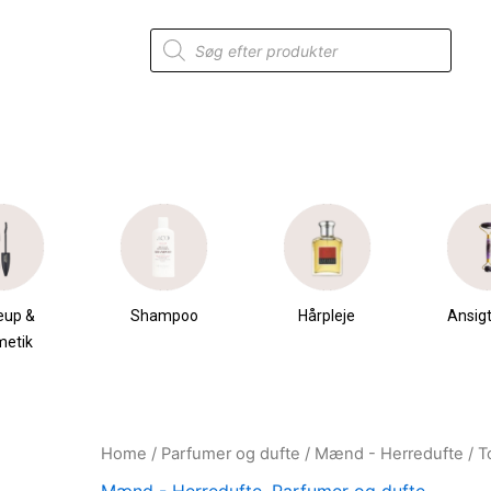
Products
search
eup &
Shampoo
Hårpleje
Ansigt
metik
Home
/
Parfumer og dufte
/
Mænd - Herredufte
/ T
Original
Current