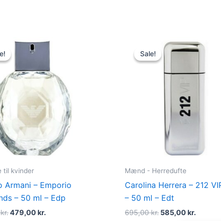
Original
Current
Original
Curren
price
price
price
price
e!
e!
Sale!
Sale!
was:
is:
was:
is:
600,00 kr..
479,00 kr..
695,00 kr..
585,00 
til kvinder
Mænd - Herredufte
o Armani – Emporio
Carolina Herrera – 212 V
ds – 50 ml – Edp
– 50 ml – Edt
0
kr.
479,00
kr.
695,00
kr.
585,00
kr.