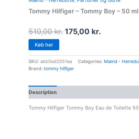
Mænd - Herredufte
,
Parfumer og dufte
price
price
Tommy Hilfiger – Tommy Boy – 50 ml
was:
is:
510,00 kr..
175,00 kr..
510,00
kr.
175,00
kr.
Køb her
SKU:
abb0ed2051ea
Categories:
Mænd - Herredu
Brand:
tommy hilfiger
Description
Tommy Hilfiger Tommy Boy Eau de Toilette 50