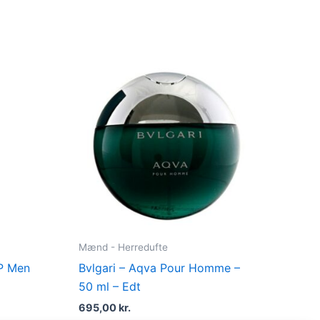
t
kr..
Mænd - Herredufte
IP Men
Bvlgari – Aqva Pour Homme –
50 ml – Edt
695,00
kr.