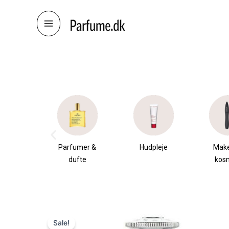
Skip
to
content
æsker
Parfumer &
Hudpleje
Mak
dufte
kos
Sale!