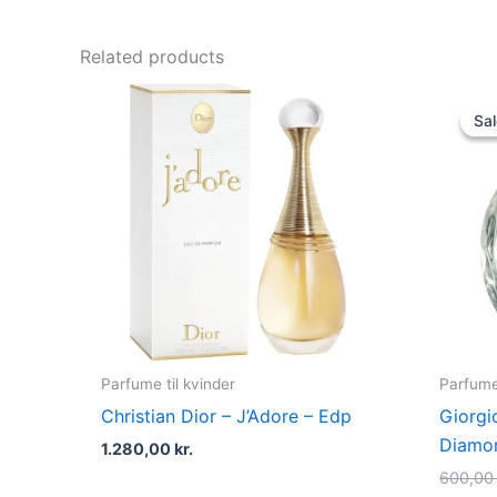
Related products
Sal
Sal
Parfume til kvinder
Parfume 
Christian Dior – J’Adore – Edp
Giorgi
Diamon
1.280,00
kr.
600,0