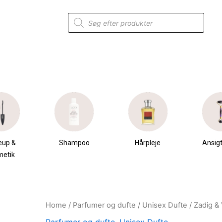
Products
search
eup &
Shampoo
Hårpleje
Ansigt
metik
Home
/
Parfumer og dufte
/
Unisex Dufte
/ Zadig & 
Original
Current