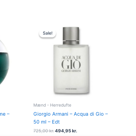
Original
Current
price
price
Sale!
Sale!
was:
is:
725,00 kr..
494,95 kr..
Mænd - Herredufte
me –
Giorgio Armani – Acqua di Gio –
50 ml – Edt
725,00
kr.
494,95
kr.