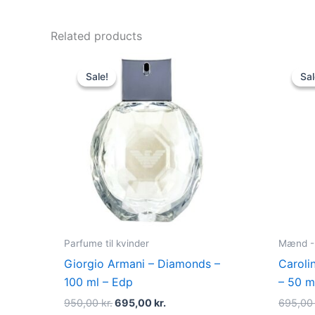
Related products
Original
Current
price
price
Sale!
Sale!
Sal
Sal
was:
is:
950,00 kr..
695,00 kr..
Parfume til kvinder
Mænd - 
Giorgio Armani – Diamonds –
Caroli
100 ml – Edp
– 50 m
950,00
kr.
695,00
kr.
695,0