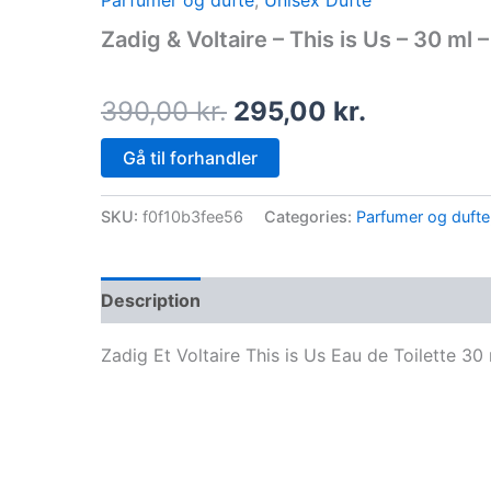
Parfumer og dufte
,
Unisex Dufte
price
price
Zadig & Voltaire – This is Us – 30 ml –
was:
is:
390,00 kr..
295,00 kr
390,00
kr.
295,00
kr.
Gå til forhandler
SKU:
f0f10b3fee56
Categories:
Parfumer og dufte
Description
Zadig Et Voltaire This is Us Eau de Toilette 30