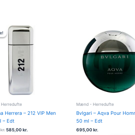
Original
Current
price
price
e!
e!
was:
is:
695,00 kr..
585,00 kr..
Herredufte
Mænd - Herredufte
na Herrera – 212 VIP Men
Bvlgari – Aqva Pour Hom
l – Edt
50 ml – Edt
0
kr.
585,00
kr.
695,00
kr.