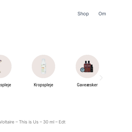
Shop
Om
spleje
Kropspleje
Gaveæsker
Parfu
du
Voltaire – This is Us – 30 ml – Edt