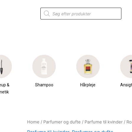
Products
search
eup &
Shampoo
Hårpleje
Ansigt
metik
Home
/
Parfumer og dufte
/
Parfume til kvinder
/ Ro
Original
Current