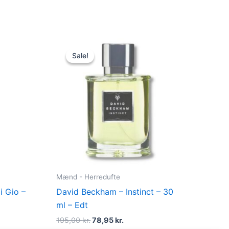
t
Original
Current
price
price
Sale!
Sale!
was:
is:
kr..
195,00 kr..
78,95 kr..
Mænd - Herredufte
i Gio –
David Beckham – Instinct – 30
ml – Edt
195,00
kr.
78,95
kr.