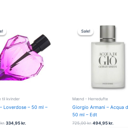
Original
Current
Original
Curren
price
price
price
price
e!
e!
Sale!
Sale!
was:
is:
was:
is:
495,00 kr..
334,95 kr..
725,00 kr..
494,95 
til kvinder
Mænd - Herredufte
 – Loverdose – 50 ml –
Giorgio Armani – Acqua d
50 ml – Edt
0
kr.
334,95
kr.
725,00
kr.
494,95
kr.