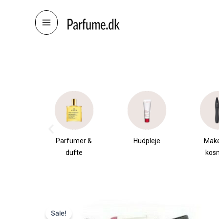
Skip
to
content
æsker
Parfumer &
Hudpleje
Mak
dufte
kos
Sale!