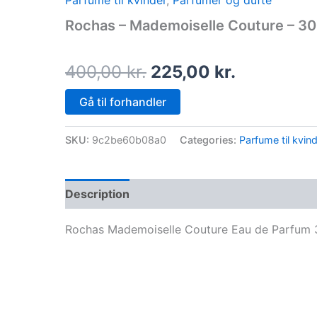
Parfume til kvinder
,
Parfumer og dufte
price
price
Rochas – Mademoiselle Couture – 30
was:
is:
400,00 kr..
225,00 kr.
400,00
kr.
225,00
kr.
Gå til forhandler
SKU:
9c2be60b08a0
Categories:
Parfume til kvin
Description
Rochas Mademoiselle Couture Eau de Parfum 