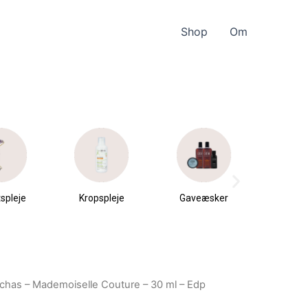
Shop
Om
spleje
Kropspleje
Gaveæsker
Parfu
du
chas – Mademoiselle Couture – 30 ml – Edp